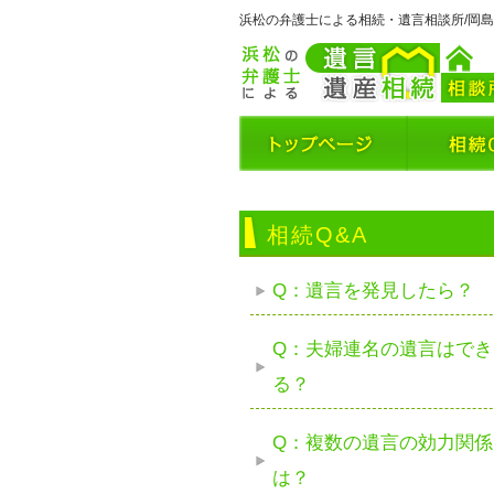
浜松の弁護士による相続・遺言相談所/岡
相続Q&A
Q：遺言を発見したら？
Q：夫婦連名の遺言はでき
る？
Q：複数の遺言の効力関係
は？