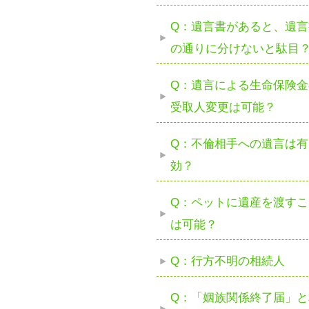
Q：遺言書があると、遺言
の通りに分けないと駄目
Q：遺言による生命保険金
受取人変更は可能？
Q：不倫相手への遺言は有
効？
Q：ペットに遺産を渡すこ
は可能？
Q：行方不明の相続人
Q：「姻族関係終了届」と