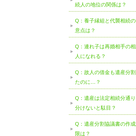
続人の地位の関係は？
Q：養子縁組と代襲相続の
意点は？
Q：連れ子は再婚相手の相
人になれる？
Q：故人の借金も遺産分割
たのに…？
Q：遺産は法定相続分通り
分けないと駄目？
Q：遺産分割協議書の作成
限は？