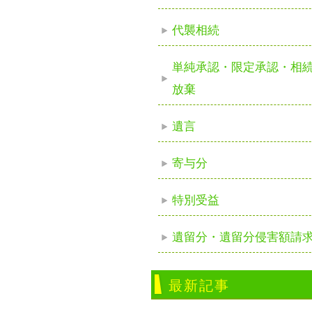
代襲相続
単純承認・限定承認・相
放棄
遺言
寄与分
特別受益
遺留分・遺留分侵害額請
最新記事