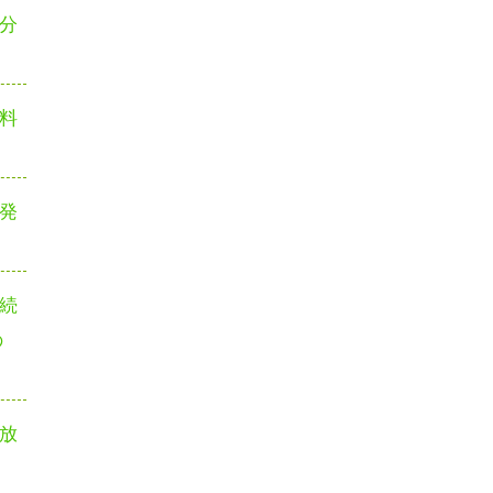
分
料
発
続
の
放