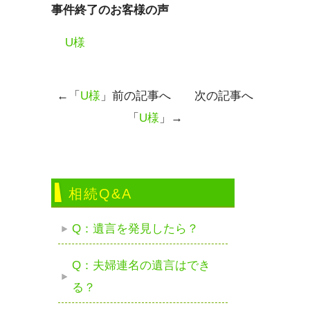
事件終了のお客様の声
U様
←「
U様
」前の記事へ 次の記事へ
「
U様
」→
相続Q&A
Q：遺言を発見したら？
Q：夫婦連名の遺言はでき
る？