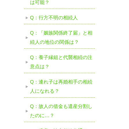
は可能？
Q：行方不明の相続人
Q：「姻族関係終了届」と相
続人の地位の関係は？
Q：養子縁組と代襲相続の注
意点は？
Q：連れ子は再婚相手の相続
人になれる？
Q：故人の借金も遺産分割し
たのに…？